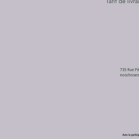
Tarif de livr
735 Rue Pè
noschose