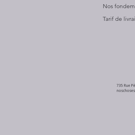
Nos fondem
Tarif de livr
735 Rue Pè
noschose