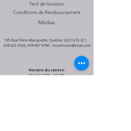
Tarif de livraison
Conditions de Remboursement
Médias
735 Rue Père-Marquette, Québec (QC) G1S 3C1 ·
418 623 3026
,
418 907 9790
·
noschoses@mail.com
Horaire du centre:
Mardi: 9:30h - 16:30h
Jeudi: 9:30h - 19:00h
Samedi: 9:30h - 15:30h