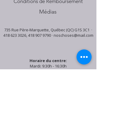
Conditions de Remboursement
Médias
735 Rue Père-Marquette, Québec (QC) G1S 3C1 ·
418 623 3026
,
418 907 9790
·
noschoses@mail.com
Horaire du centre:
Mardi: 9:30h - 16:30h
Jeudi: 9:30h - 19:00h
Samedi: 9:30h - 15:30h