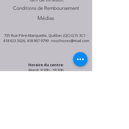
Conditions de Remboursement
Médias
735 Rue Père-Marquette, Québec (QC) G1S 3C1 ·
418 623 3026
,
418 907 9790
·
noschoses@mail.com
Horaire du centre:
Mardi: 9:30h - 16:30h
Jeudi: 9:30h - 19:00h
Samedi: 9:30h - 15:30h