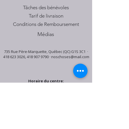
Tâches des bénévoles
Tarif de livraison
Conditions de Remboursement
Médias
735 Rue Père-Marquette, Québec (QC) G1S 3C1 ·
418 623 3026
,
418 907 9790
·
noschoses@mail.com
Horaire du centre:
Mardi: 9:30h - 16:30h
Jeudi: 9:30h - 19:00h
Samedi: 9:30h - 15:30h