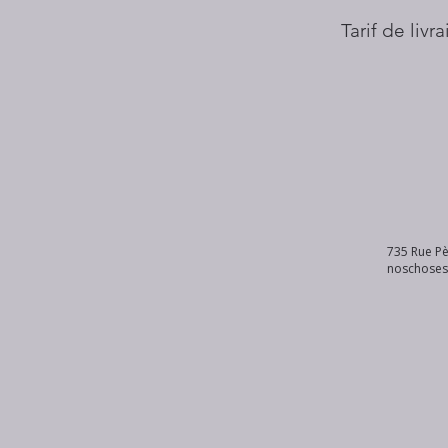
Tarif de livr
735 Rue Pè
noschose