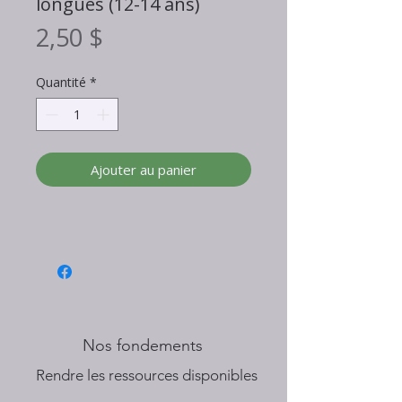
longues (12-14 ans)
Prix
2,50 $
Quantité
*
Ajouter au panier
Nos fondements
​Rendre les ressources disponibles