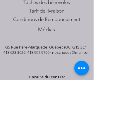
Tâches des bénévoles
Tarif de livraison
Conditions de Remboursement
Médias
735 Rue Père-Marquette, Québec (QC) G1S 3C1 ·
418 623 3026
,
418 907 9790
·
noschoses@mail.com
Horaire du centre:
Mardi: 9:30h - 16:30h
Jeudi: 9:30h - 19:00h
Samedi: 9:30h - 15:30h