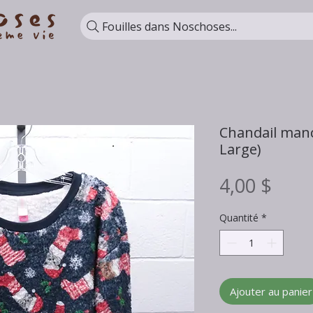
Fouilles dans Noschoses...
Chandail manc
Large)
Prix
4,00 $
Quantité
*
Ajouter au panier