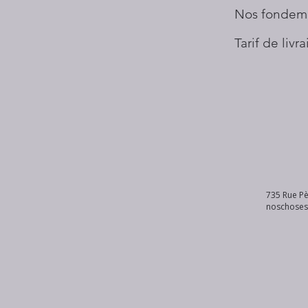
Nos fondem
Tarif de livr
735 Rue Pè
noschose