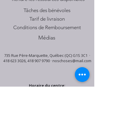
Tâches des bénévoles
Tarif de livraison
Conditions de Remboursement
Médias
735 Rue Père-Marquette, Québec (QC) G1S 3C1 ·
418 623 3026
,
418 907 9790
·
noschoses@mail.com
Horaire du centre:
Mardi: 9:30h - 16:30h
Jeudi: 9:30h - 19:00h
Samedi: 9:30h - 15:30h