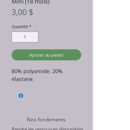
Mini (18 mois)
Prix
3,00 $
Quantité
*
Ajouter au panier
80% polyamide, 20%
élastane.
Nos fondements
​Rendre les ressources disponibles