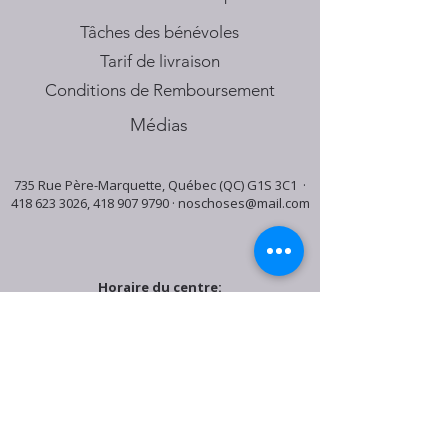
Tâches des bénévoles
Tarif de livraison
Conditions de Remboursement
Médias
735 Rue Père-Marquette, Québec (QC) G1S 3C1 ·
418 623 3026
,
418 907 9790
·
noschoses@mail.com
Horaire du centre:
Mardi: 9:30h - 16:30h
Jeudi: 9:30h - 19:00h
Samedi: 9:30h - 15:30h