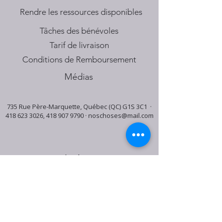
​Rendre les ressources disponibles
Tâches des bénévoles
Tarif de livraison
Conditions de Remboursement
Médias
735 Rue Père-Marquette, Québec (QC) G1S 3C1 ·
418 623 3026
,
418 907 9790
·
noschoses@mail.com
Horaire du centre:
Mardi: 9:30h - 16:30h
Jeudi: 9:30h - 19:00h
Samedi: 9:30h - 15:30h