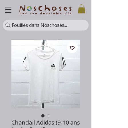
Fouilles dans Noschoses...
Chandail Adidas (9-10 ans