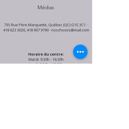
Médias
735 Rue Père-Marquette, Québec (QC) G1S 3C1 ·
418 623 3026
,
418 907 9790
·
noschoses@mail.com
Horaire du centre:
Mardi: 9:30h - 16:30h
Jeudi: 9:30h - 19:00h
Samedi: 9:30h - 15:30h