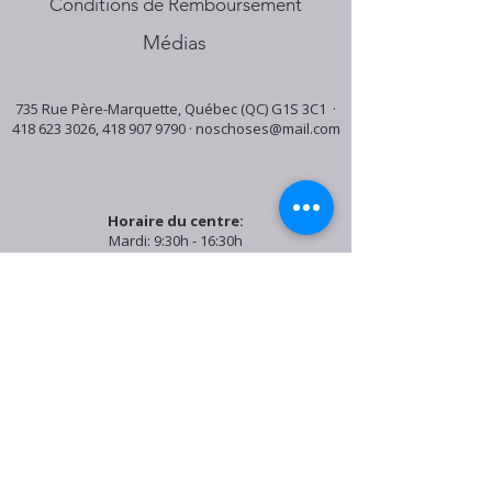
Conditions de Remboursement
Médias
735 Rue Père-Marquette, Québec (QC) G1S 3C1 ·
418 623 3026
,
418 907 9790
·
noschoses@mail.com
Horaire du centre:
Mardi: 9:30h - 16:30h
Jeudi: 9:30h - 19:00h
Samedi: 9:30h - 15:30h