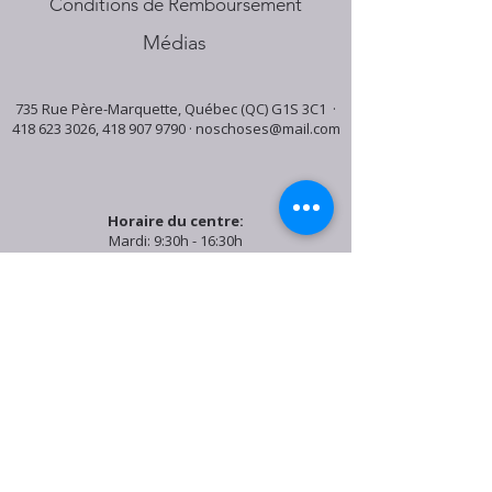
Conditions de Remboursement
Médias
735 Rue Père-Marquette, Québec (QC) G1S 3C1 ·
418 623 3026
,
418 907 9790
·
noschoses@mail.com
Horaire du centre:
Mardi: 9:30h - 16:30h
Jeudi: 9:30h - 19:00h
Samedi: 9:30h - 15:30h