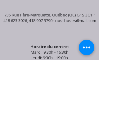
735 Rue Père-Marquette, Québec (QC) G1S 3C1 ·
418 623 3026
,
418 907 9790
·
noschoses@mail.com
Horaire du centre:
Mardi: 9:30h - 16:30h
Jeudi: 9:30h - 19:00h
Samedi: 9:30h - 15:30h