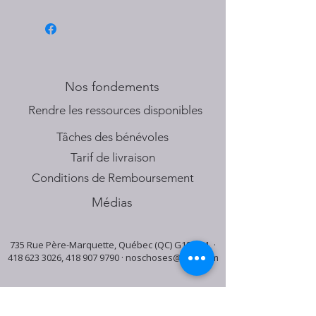
Nos fondements
​Rendre les ressources disponibles
Tâches des bénévoles
Tarif de livraison
Conditions de Remboursement
Médias
735 Rue Père-Marquette, Québec (QC) G1S 3C1 ·
418 623 3026
,
418 907 9790
·
noschoses@mail.com