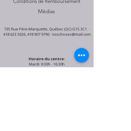
Conditions de Remboursement
Médias
735 Rue Père-Marquette, Québec (QC) G1S 3C1 ·
418 623 3026
,
418 907 9790
·
noschoses@mail.com
Horaire du centre:
Mardi: 9:30h - 16:30h
Jeudi: 9:30h - 19:00h
Samedi: 9:30h - 15:30h