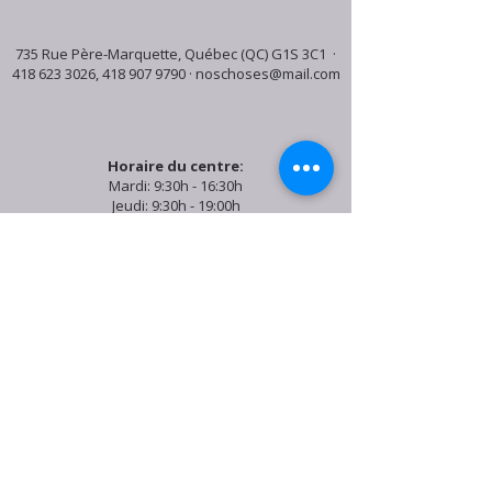
735 Rue Père-Marquette, Québec (QC) G1S 3C1 ·
418 623 3026
,
418 907 9790
·
noschoses@mail.com
Horaire du centre:
Mardi: 9:30h - 16:30h
Jeudi: 9:30h - 19:00h
Samedi: 9:30h - 15:30h