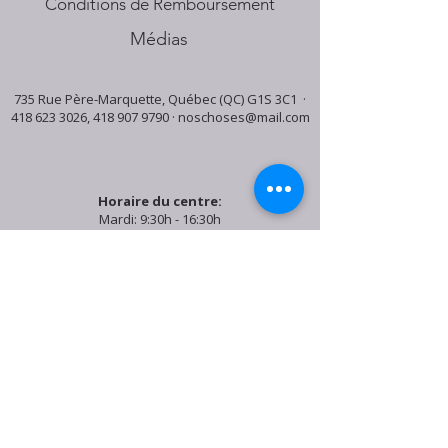
Conditions de Remboursement
Médias
735 Rue Père-Marquette, Québec (QC) G1S 3C1 ·
418 623 3026
,
418 907 9790
·
noschoses@mail.com
Horaire du centre:
Mardi: 9:30h - 16:30h
Jeudi: 9:30h - 19:00h
Samedi: 9:30h - 15:30h