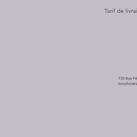
Tarif de livr
735 Rue Pè
noschose