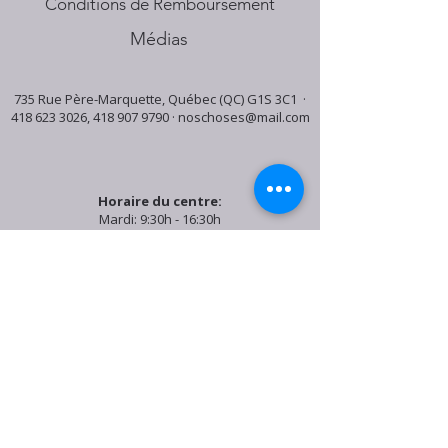
Conditions de Remboursement
Médias
735 Rue Père-Marquette, Québec (QC) G1S 3C1 ·
418 623 3026
,
418 907 9790
·
noschoses@mail.com
Horaire du centre:
Mardi: 9:30h - 16:30h
Jeudi: 9:30h - 19:00h
Samedi: 9:30h - 15:30h