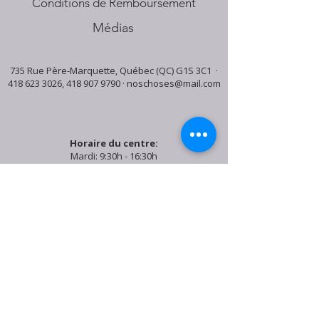
Conditions de Remboursement
Médias
735 Rue Père-Marquette, Québec (QC) G1S 3C1 ·
418 623 3026
,
418 907 9790
·
noschoses@mail.com
Horaire du centre:
Mardi: 9:30h - 16:30h
Jeudi: 9:30h - 19:00h
Samedi: 9:30h - 15:30h