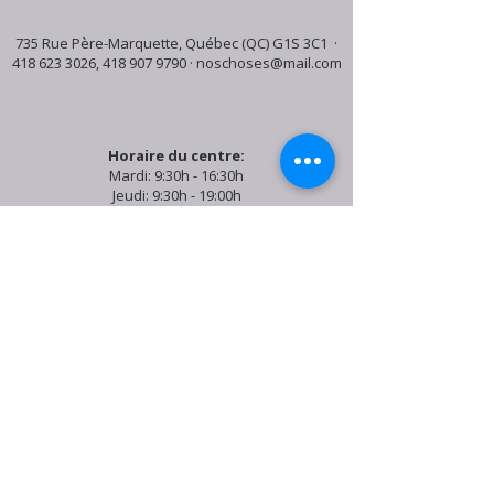
735 Rue Père-Marquette, Québec (QC) G1S 3C1 ·
418 623 3026
,
418 907 9790
·
noschoses@mail.com
Horaire du centre:
Mardi: 9:30h - 16:30h
Jeudi: 9:30h - 19:00h
Samedi: 9:30h - 15:30h