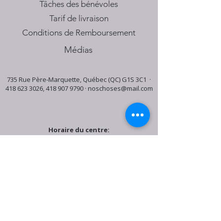
Tâches des bénévoles
Tarif de livraison
Conditions de Remboursement
Médias
735 Rue Père-Marquette, Québec (QC) G1S 3C1 ·
418 623 3026
,
418 907 9790
·
noschoses@mail.com
Horaire du centre:
Mardi: 9:30h - 16:30h
Jeudi: 9:30h - 19:00h
Samedi: 9:30h - 15:30h