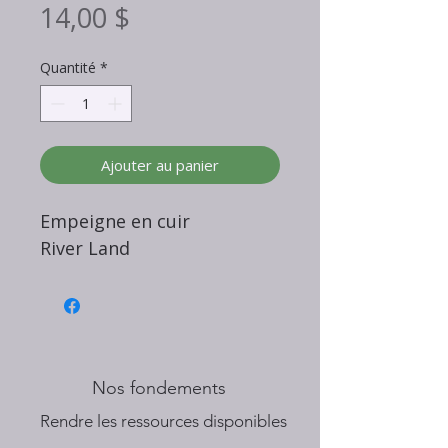
Prix
14,00 $
Quantité
*
Ajouter au panier
Empeigne en cuir
River Land
Nos fondements
​Rendre les ressources disponibles