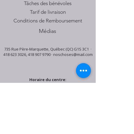
Tâches des bénévoles
Tarif de livraison
Conditions de Remboursement
Médias
735 Rue Père-Marquette, Québec (QC) G1S 3C1 ·
418 623 3026
,
418 907 9790
·
noschoses@mail.com
Horaire du centre:
Mardi: 9:30h - 16:30h
Jeudi: 9:30h - 19:00h
Samedi: 9:30h - 15:30h