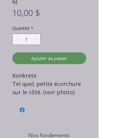
6)
Prix
10,00 $
Quantité
*
Ajouter au panier
Konkrete
Tel quel; petite écorchure
sur le côté. (voir photo)
Nos fondements