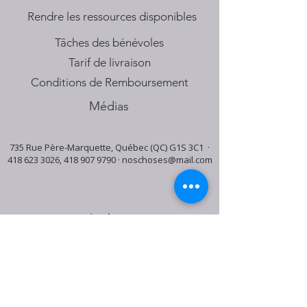
​Rendre les ressources disponibles
Tâches des bénévoles
Tarif de livraison
Conditions de Remboursement
Médias
735 Rue Père-Marquette, Québec (QC) G1S 3C1 ·
418 623 3026
,
418 907 9790
·
noschoses@mail.com
Horaire du centre:
Mardi: 9:30h - 16:30h
Jeudi: 9:30h - 19:00h
Samedi: 9:30h - 15:30h