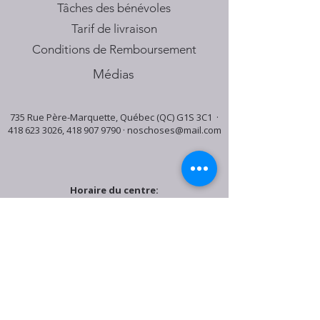
Tâches des bénévoles
Tarif de livraison
Conditions de Remboursement
Médias
735 Rue Père-Marquette, Québec (QC) G1S 3C1 ·
418 623 3026
,
418 907 9790
·
noschoses@mail.com
Horaire du centre:
Mardi: 9:30h - 16:30h
Jeudi: 9:30h - 19:00h
Samedi: 9:30h - 15:30h