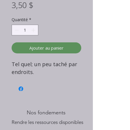
Prix
3,50 $
Quantité
*
Ajouter au panier
Tel quel; un peu taché par
endroits.
Nos fondements
​Rendre les ressources disponibles