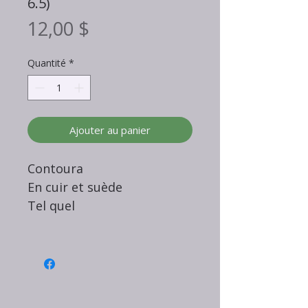
6.5)
Prix
12,00 $
Quantité
*
Ajouter au panier
Contoura
En cuir et suède
Tel quel