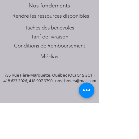
Nos fondements
​Rendre les ressources disponibles
Tâches des bénévoles
Tarif de livraison
Conditions de Remboursement
Médias
735 Rue Père-Marquette, Québec (QC) G1S 3C1 ·
418 623 3026
,
418 907 9790
·
noschoses@mail.com
Horaire du centre:
Mardi: 9:30h - 16:30h
Jeudi: 9:30h - 19:00h
Samedi: 9:30h - 15:30h