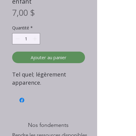
enfant
Prix
7,00 $
Quantité
*
Ajouter au panier
Tel quel; légèrement
apparence.
Nos fondements
​Rendre les ressources disponibles