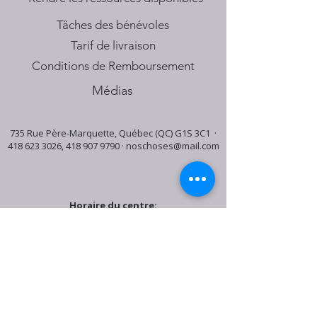
Tâches des bénévoles
Tarif de livraison
Conditions de Remboursement
Médias
735 Rue Père-Marquette, Québec (QC) G1S 3C1 ·
418 623 3026
,
418 907 9790
·
noschoses@mail.com
Horaire du centre:
Mardi: 9:30h - 16:30h
Jeudi: 9:30h - 19:00h
Samedi: 9:30h - 15:30h