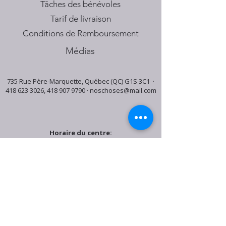
Tâches des bénévoles
Tarif de livraison
Conditions de Remboursement
Médias
735 Rue Père-Marquette, Québec (QC) G1S 3C1 ·
418 623 3026
,
418 907 9790
·
noschoses@mail.com
Horaire du centre:
Mardi: 9:30h - 16:30h
Jeudi: 9:30h - 19:00h
Samedi: 9:30h - 15:30h