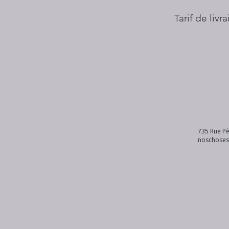
Tarif de livr
735 Rue Pè
noschose