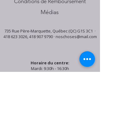
Conditions de Remboursement
Médias
735 Rue Père-Marquette, Québec (QC) G1S 3C1 ·
418 623 3026
,
418 907 9790
·
noschoses@mail.com
Horaire du centre:
Mardi: 9:30h - 16:30h
Jeudi: 9:30h - 19:00h
Samedi: 9:30h - 15:30h