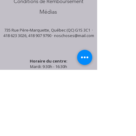
Conditions de Remboursement
Médias
735 Rue Père-Marquette, Québec (QC) G1S 3C1 ·
418 623 3026
,
418 907 9790
·
noschoses@mail.com
Horaire du centre:
Mardi: 9:30h - 16:30h
Jeudi: 9:30h - 19:00h
Samedi: 9:30h - 15:30h