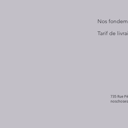
Nos fondem
Tarif de livr
735 Rue Pè
noschose