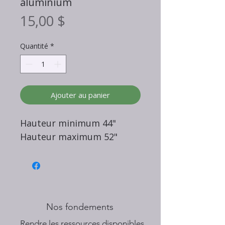
aluminium
Prix
15,00 $
Quantité
*
Ajouter au panier
Hauteur minimum 44"
Hauteur maximum 52"
Nos fondements
​Rendre les ressources disponibles