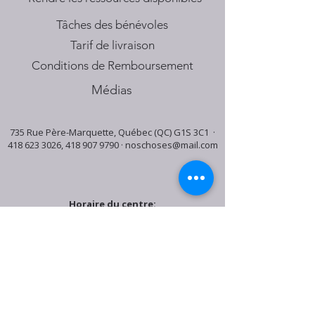
Tâches des bénévoles
Tarif de livraison
Conditions de Remboursement
Médias
735 Rue Père-Marquette, Québec (QC) G1S 3C1 ·
418 623 3026
,
418 907 9790
·
noschoses@mail.com
Horaire du centre:
Mardi: 9:30h - 16:30h
Jeudi: 9:30h - 19:00h
Samedi: 9:30h - 15:30h