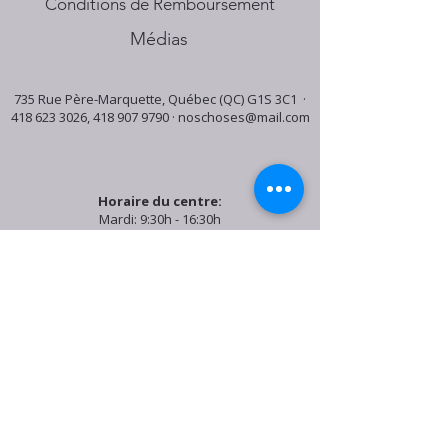
Conditions de Remboursement
Médias
735 Rue Père-Marquette, Québec (QC) G1S 3C1 ·
418 623 3026
,
418 907 9790
·
noschoses@mail.com
Horaire du centre:
Mardi: 9:30h - 16:30h
Jeudi: 9:30h - 19:00h
Samedi: 9:30h - 15:30h