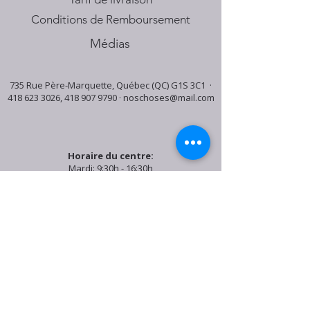
Conditions de Remboursement
Médias
735 Rue Père-Marquette, Québec (QC) G1S 3C1 ·
418 623 3026
,
418 907 9790
·
noschoses@mail.com
Horaire du centre:
Mardi: 9:30h - 16:30h
Jeudi: 9:30h - 19:00h
Samedi: 9:30h - 15:30h