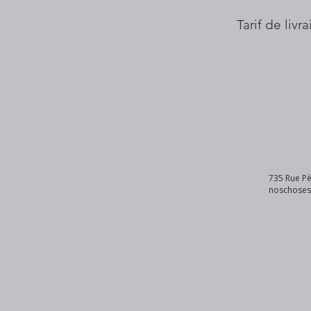
Tarif de livr
735 Rue Pè
noschose