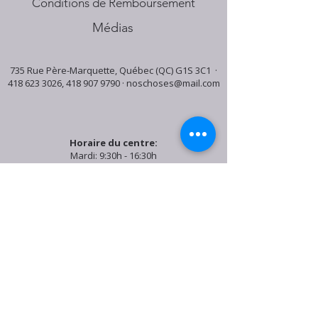
Conditions de Remboursement
Médias
735 Rue Père-Marquette, Québec (QC) G1S 3C1 ·
418 623 3026
,
418 907 9790
·
noschoses@mail.com
Horaire du centre:
Mardi: 9:30h - 16:30h
Jeudi: 9:30h - 19:00h
Samedi: 9:30h - 15:30h