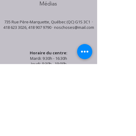
Médias
735 Rue Père-Marquette, Québec (QC) G1S 3C1 ·
418 623 3026
,
418 907 9790
·
noschoses@mail.com
Horaire du centre:
Mardi: 9:30h - 16:30h
Jeudi: 9:30h - 19:00h
Samedi: 9:30h - 15:30h