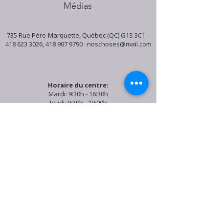
Médias
735 Rue Père-Marquette, Québec (QC) G1S 3C1 ·
418 623 3026
,
418 907 9790
·
noschoses@mail.com
Horaire du centre:
Mardi: 9:30h - 16:30h
Jeudi: 9:30h - 19:00h
Samedi: 9:30h - 15:30h