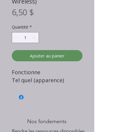
Wireless)
Prix
6,50 $
Quantité
*
Ajouter au panier
Fonctionne
Tel quel (apparence)
Nos fondements
​Rendre les ressources disponibles