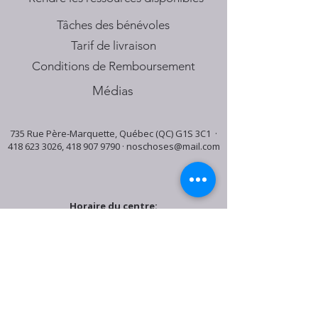
Tâches des bénévoles
Tarif de livraison
Conditions de Remboursement
Médias
735 Rue Père-Marquette, Québec (QC) G1S 3C1 ·
418 623 3026
,
418 907 9790
·
noschoses@mail.com
Horaire du centre:
Mardi: 9:30h - 16:30h
Jeudi: 9:30h - 19:00h
Samedi: 9:30h - 15:30h