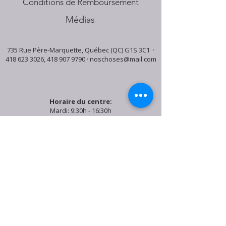
Conditions de Remboursement
Médias
735 Rue Père-Marquette, Québec (QC) G1S 3C1 ·
418 623 3026
,
418 907 9790
·
noschoses@mail.com
Horaire du centre:
Mardi: 9:30h - 16:30h
Jeudi: 9:30h - 19:00h
Samedi: 9:30h - 15:30h