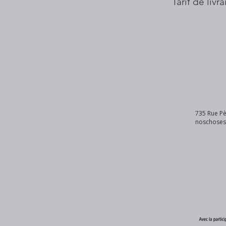
Tarif de livr
735 Rue Pè
noschose