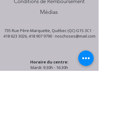
Conditions de Remboursement
Médias
735 Rue Père-Marquette, Québec (QC) G1S 3C1 ·
418 623 3026
,
418 907 9790
·
noschoses@mail.com
Horaire du centre:
Mardi: 9:30h - 16:30h
Jeudi: 9:30h - 19:00h
Samedi: 9:30h - 15:30h