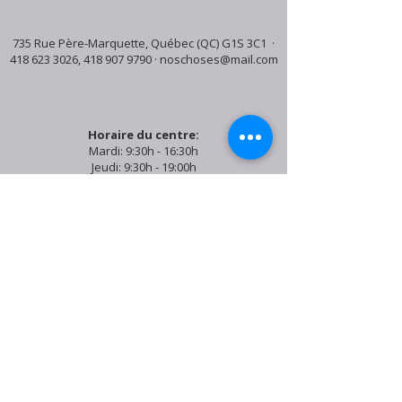
735 Rue Père-Marquette, Québec (QC) G1S 3C1 ·
418 623 3026
,
418 907 9790
·
noschoses@mail.com
Horaire du centre:
Mardi: 9:30h - 16:30h
Jeudi: 9:30h - 19:00h
Samedi: 9:30h - 15:30h