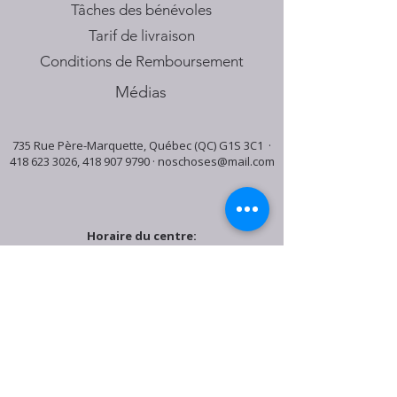
Tâches des bénévoles
Tarif de livraison
Conditions de Remboursement
Médias
735 Rue Père-Marquette, Québec (QC) G1S 3C1 ·
418 623 3026
,
418 907 9790
·
noschoses@mail.com
Horaire du centre:
Mardi: 9:30h - 16:30h
Jeudi: 9:30h - 19:00h
Samedi: 9:30h - 15:30h