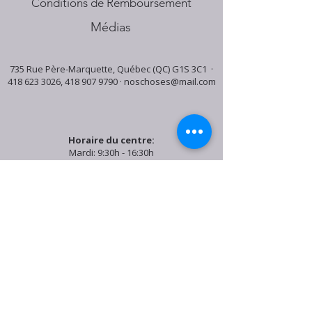
Conditions de Remboursement
Médias
735 Rue Père-Marquette, Québec (QC) G1S 3C1 ·
418 623 3026
,
418 907 9790
·
noschoses@mail.com
Horaire du centre:
Mardi: 9:30h - 16:30h
Jeudi: 9:30h - 19:00h
Samedi: 9:30h - 15:30h