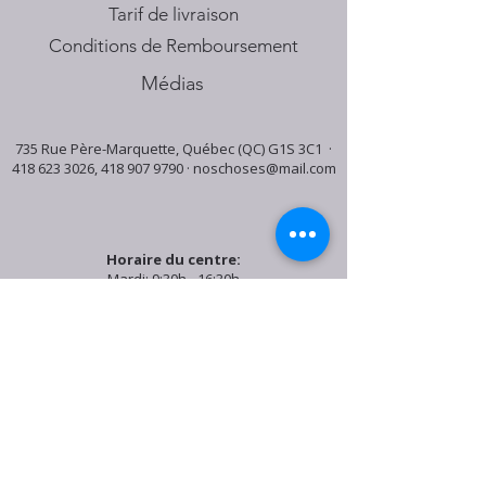
Tarif de livraison
Conditions de Remboursement
Médias
735 Rue Père-Marquette, Québec (QC) G1S 3C1 ·
418 623 3026
,
418 907 9790
·
noschoses@mail.com
Horaire du centre:
Mardi: 9:30h - 16:30h
Jeudi: 9:30h - 19:00h
Samedi: 9:30h - 15:30h